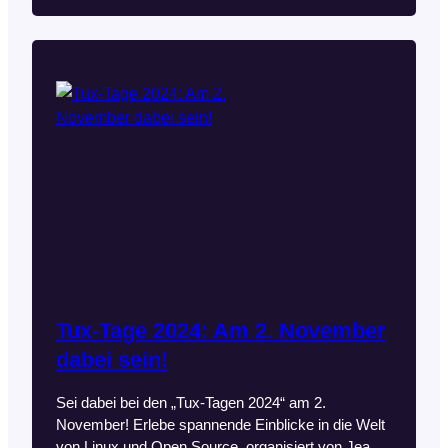
2
Anpassungsfähigkeit und Kosteneffizienz. Zudem
e
5
stellt er beliebte Anwendungen vor, die auf Linux gut
r
laufen und den Einstieg erleichtern.
Weiterlesen
L
i
n
u
x
F
a
h
r
p
l
a
n
Tux-Tage 2024: Am 2. November
dabei sein!
Sei dabei bei den „Tux-Tagen 2024“ am 2.
November! Erlebe spannende Einblicke in die Welt
von Linux und Open Source, organisiert von Jean-