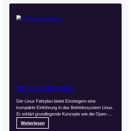
e
m
n
i
t
z
e
r
L
i
n
u
x
-
Der Linux Fahrplan
T
a
Der Linux Fahrplan bietet Einsteigern eine
g
kompakte Einführung in das Betriebssystem Linux.
e
Er erklärt grundlegende Konzepte wie die Open-
2
Source-Lizenz, die Linux zugrunde liegt, sowie die
:
Weiterlesen
0
Vorteile des Systems, wie Sicherheit,
D