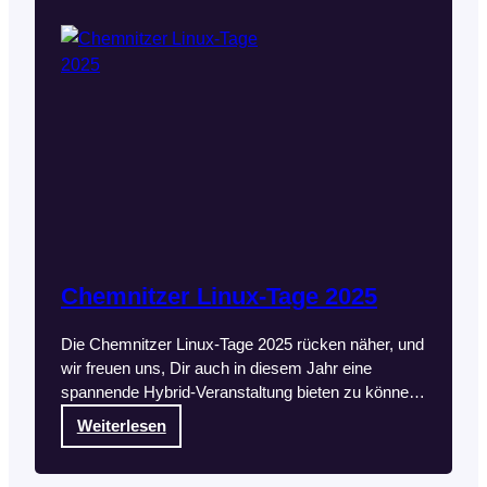
Chemnitzer Linux-Tage 2025
Die Chemnitzer Linux-Tage 2025 rücken näher, und
wir freuen uns, Dir auch in diesem Jahr eine
spannende Hybrid-Veranstaltung bieten zu können.
Diese ist eine hervorragende Gelegenheit, die
:
Weiterlesen
neuesten Entwicklungen und Trends rund um Linux
C
und Open Source zu entdecken.
Weiterlesen
h